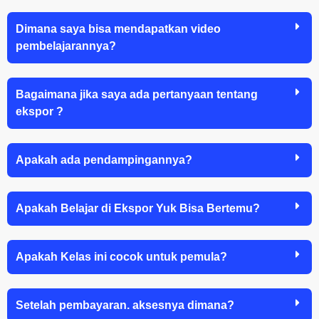
Dimana saya bisa mendapatkan video
pembelajarannya?
Bagaimana jika saya ada pertanyaan tentang
ekspor ?
Apakah ada pendampingannya?
Apakah Belajar di Ekspor Yuk Bisa Bertemu?
Apakah Kelas ini cocok untuk pemula?
Setelah pembayaran. aksesnya dimana?