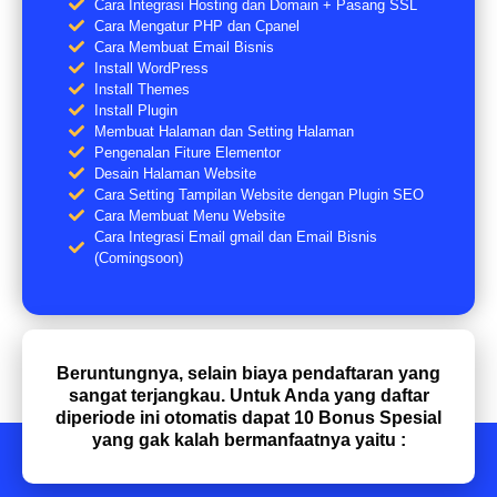
Cara Integrasi Hosting dan Domain + Pasang SSL
Cara Mengatur PHP dan Cpanel
Cara Membuat Email Bisnis
Install WordPress
Install Themes
Install Plugin
Membuat Halaman dan Setting Halaman
Pengenalan Fiture Elementor
Desain Halaman Website
Cara Setting Tampilan Website dengan Plugin SEO
Cara Membuat Menu Website
Cara Integrasi Email gmail dan Email Bisnis
(Comingsoon)
Beruntungnya, selain biaya pendaftaran yang
sangat terjangkau. Untuk Anda yang daftar
diperiode ini otomatis dapat 10 Bonus Spesial
yang gak kalah bermanfaatnya yaitu :