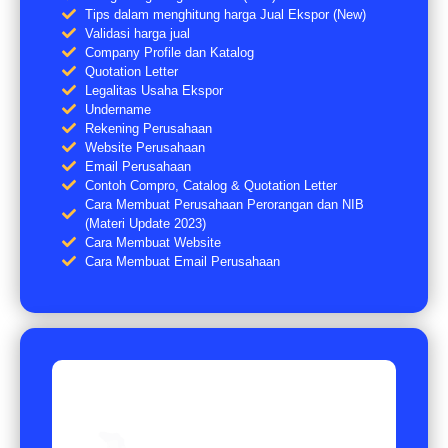
Tips dalam menghitung harga Jual Ekspor (New)
Validasi harga jual
Company Profile dan Katalog
Quotation Letter
Legalitas Usaha Ekspor
Undername
Rekening Perusahaan
Website Perusahaan
Email Perusahaan
Contoh Compro, Catalog & Quotation Letter
Cara Membuat Perusahaan Perorangan dan NIB
(Materi Update 2023)
Cara Membuat Website
Cara Membuat Email Perusahaan