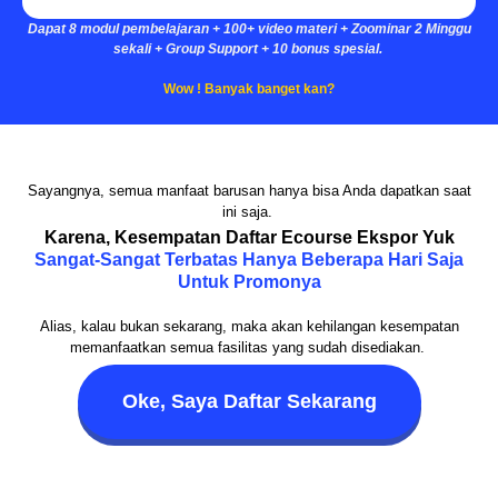
Dapat 8 modul pembelajaran + 100+ video materi + Zoominar 2 Minggu
sekali + Group Support + 10 bonus spesial.
Wow !
Banyak banget kan?
Sayangnya, semua manfaat barusan hanya bisa Anda dapatkan saat
ini saja.
Karena, Kesempatan Daftar Ecourse Ekspor Yuk
Sangat-Sangat Terbatas Hanya Beberapa Hari Saja
Untuk Promonya
Alias, kalau bukan sekarang, maka akan kehilangan kesempatan
memanfaatkan semua fasilitas yang sudah disediakan.
Oke, Saya Daftar Sekarang