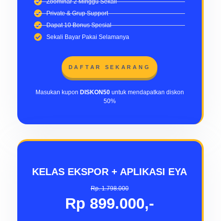
Zoominar 2 Minggu Sekali
Private & Grup Support
Dapat 10 Bonus Spesial
Sekali Bayar Pakai Selamanya
DAFTAR SEKARANG
Masukan kupon
DISKON50
untuk mendapatkan diskon
50%
KELAS EKSPOR + APLIKASI EYA
Rp. 1.798.000
Rp 899.000,-