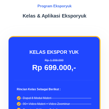
Program Eksporyuk
Kelas & Aplikasi Eksporyuk
KELAS EKSPOR YUK
Rp. 1.398.000
Rp 699.000,-
Rincian Kelas Sebagai Berikut :
Dapat 8 Modul Materi
90+ Video Materi + Video Zoominar