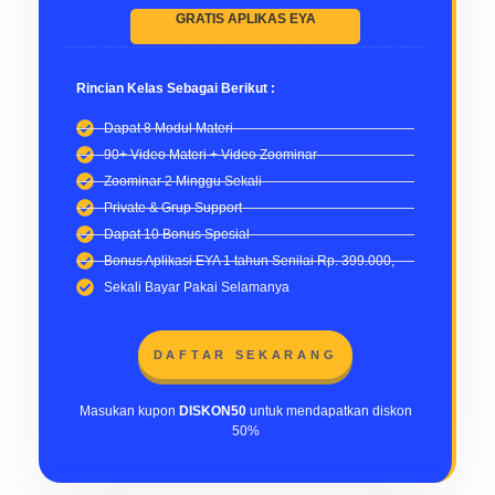
GRATIS APLIKAS EYA
Rincian Kelas Sebagai Berikut :
Dapat 8 Modul Materi
90+ Video Materi + Video Zoominar
Zoominar 2 Minggu Sekali
Private & Grup Support
Dapat 10 Bonus Spesial
Bonus Aplikasi EYA 1 tahun Senilai Rp. 399.000,-
Sekali Bayar Pakai Selamanya
DAFTAR SEKARANG
Masukan kupon
DISKON50
untuk mendapatkan diskon
50%