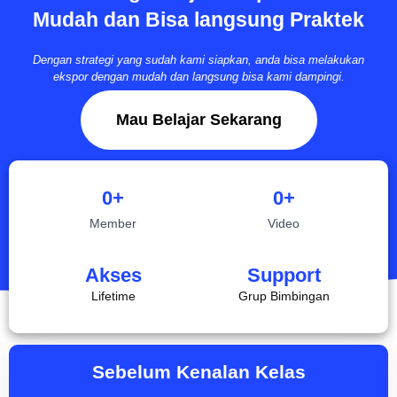
Mudah dan Bisa langsung Praktek
Dengan strategi yang sudah kami siapkan, anda bisa melakukan
ekspor dengan mudah dan langsung bisa kami dampingi.
Mau Belajar Sekarang
0
+
0
+
Member
Video
Akses
Support
Lifetime
Grup Bimbingan
Sebelum Kenalan Kelas